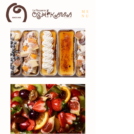
ME
NU