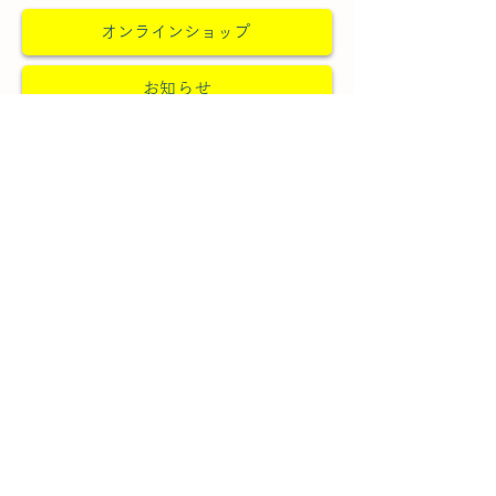
オンラインショップ
お知らせ
FAX注文書PDF
注文の仕方
アニバーサリーケーキ
求人案内